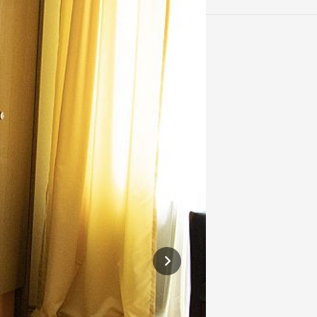
komfortables Zimme
Doppelzimmer mit 
Balkon oder ohne Ba
Hotel Kurparkblick
Schreibtisch und e
Kurtalstraße 47
76887 Bad Bergzab
Telefon:
+49 6343 9
info@hotel-kurpark