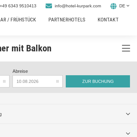
+49 6343 9510413
info@hotel-kurpark.com
DE
AR / FRÜHSTÜCK
PARTNERHOTELS
KONTAKT
er mit Balkon
 Balkon
Abreise
ZUR BUCHUNG
e Balkon
g
mer mit Balkon
inzelzimmer sind perfekt für alleinreisende Gäste, die ein