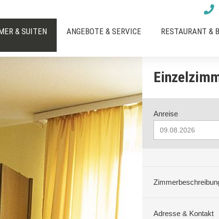
MER & SUITEN
ANGEBOTE & SERVICE
RESTAURANT & B
Einzelzimm
Einzelzimmer ohne
Anreise
Doppelzimmer ohn
Suite mit Balkon
Zimmerbeschreibun
Comfort Doppelzim
Unsere gemütlichen E
Adresse & Kontakt